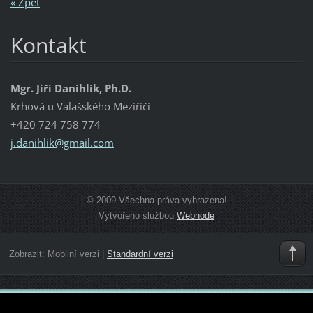
« Zpět
Kontakt
Mgr. Jiří Danihlík, Ph.D.
Krhová u Valašského Meziříčí
+420 724 758 774
j.danihl
ik@gmail
.com
© 2009 Všechna práva vyhrazena!
Vytvořeno službou
Webnode
Zobrazit:
Mobilní verzi
|
Standardní verzi