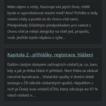
Máte zájem o včely, fascinuje vás jejich život, chtěli
byste si vyprodukovat vlastní med? Ano? Pořiďte si tedy
vlastní včely a pusťte se do chovu včel sami.
Předpoklady Důležitým předpokladem pro radost z
chovu včel je nebýt alergický na včelí jed, propolis,
vosk. Jestliže trpíte nějakou z výše...
Kapitola 2 - přihlášky, registrace, hlášení
Dalším častým dotazem začínajících včelařů je, co, kam,
kdy a jak je třeba hlásit či přihlásit. Není třeba se obávat
náročné byrokracie... Včelařské spolky V dnešní době
existuje v ČR několik včelařských spolků. Největším z
nich je Český svaz včelařů (ČSV), který sdružuje asi 97 %
všech včelařů v...