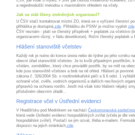
ČSV, jde však o mýlku. PSNV jde cestou moderního včelaření, co m
a nejjednodušší metodou s maximálním ohledem na včely.
Jak se stát členy zmíněných organizací?
U ČSV stačí kontaktovat místní ZO, která se o vyřízení členství p
přihláška je dostupná
zde
. Přihlášku do PSNV je možno vyplnit
zde
ČSV neznám - platí se členský příspěvek + poplatek za včelstvo (
organizacemi různý, v řádu desetikorun). Roční členský poplatek u
Hlášení stanoviště včelstev
Každý rok je nutno do konce února nebo do týdne po jeho vzniku nah
obecní úřad stanoviště včelstev. Je to kvůli případným postřikům, 
včelám, zemědělec, který chce provádět postřik, by se měl na obec
kde jsou stanoviště včelstev a brát na ně ohled. Hlášení je povinné 
zákona č. 326/2004 Sb. o rostlinolékařské péči a § 6 odst. 1 vyhlá
ochraně včel, zvěře, vodních organismů a dalších necílových organi
přípravků na ochranu rostlin. Jestli má však toto hlášení nějaký smy
příslušném obecním úřadě...
Registrace včel v Ústřední evidenci
V Hradišťsku pod Medníkem se nachází
Českomoravská společnost
která vede Ústřední evidenci hospodářských zvířat (včela je dle ve
hospodářské zvíře!). Postačí se jim ozvat, třeba e-mailem. Formulář
dispozici na jejich stránkách
zde
.