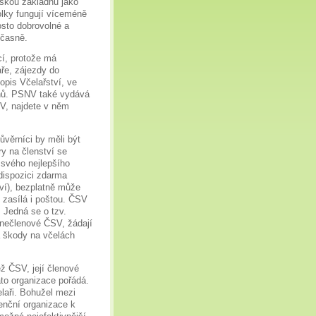
skou základnu jako
olky fungují víceméně
osto dobrovolné a
učasně.
cí, protože má
aře, zájezdy do
opis Včelařství, ve
ínů. PSNV také vydává
NV, najdete v něm
důvěrníci by měli být
ry na členství se
 svého nejlepšího
dispozici zdarma
tví), bezplatně může
y zasílá i poštou. ČSV
. Jedná se o tzv.
 nečlenové ČSV, žádají
a škody na včelách
ž ČSV, její členové
to organizace pořádá.
laři. Bohužel mezi
enční organizace k