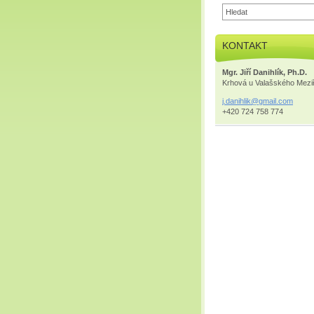
KONTAKT
Mgr. Jiří Danihlík, Ph.D.
Krhová u Valašského Meziř
j.danihl
ik@gmail
.com
+420 724 758 774