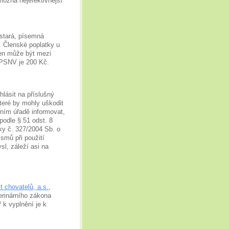
ožná nejefektivnější
ostará, písemná
. Členské poplatky u
ten může být mezi
 PSNV je 200 Kč.
lásit na příslušný
které by mohly uškodit
ním úřadě informovat,
podle § 51 odst. 8
šky č. 327/2004 Sb. o
smů při použití
sl, záleží asi na
 chovatelů, a.s.
,
terinárního zákona
 k vyplnění je k