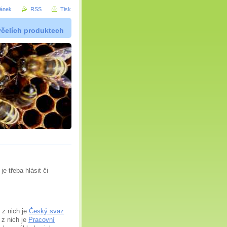
ránek
RSS
Tisk
včelích produktech
e třeba hlásit či
 z nich je
Český svaz
 z nich je
Pracovní