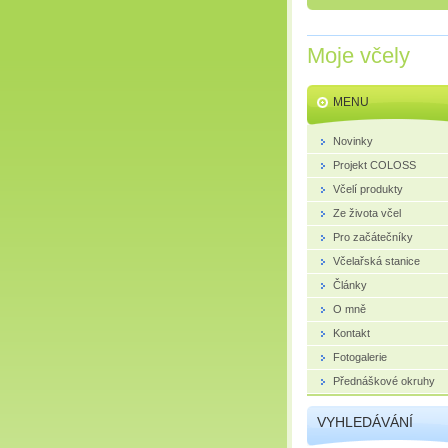
Moje včely
MENU
Novinky
Projekt COLOSS
Včelí produkty
Ze života včel
Pro začátečníky
Včelařská stanice
Články
O mně
Kontakt
Fotogalerie
Přednáškové okruhy
VYHLEDÁVÁNÍ