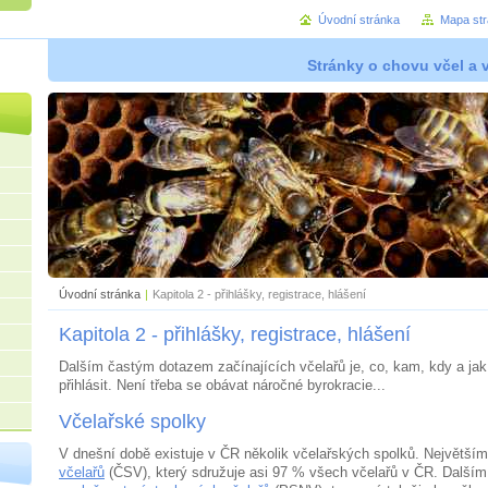
Úvodní stránka
Mapa st
Stránky o chovu včel a 
Úvodní stránka
|
Kapitola 2 - přihlášky, registrace, hlášení
Kapitola 2 - přihlášky, registrace, hlášení
Dalším častým dotazem začínajících včelařů je, co, kam, kdy a jak j
přihlásit. Není třeba se obávat náročné byrokracie...
Včelařské spolky
V dnešní době existuje v ČR několik včelařských spolků. Největším
včelařů
(ČSV), který sdružuje asi 97 % všech včelařů v ČR. Dalším