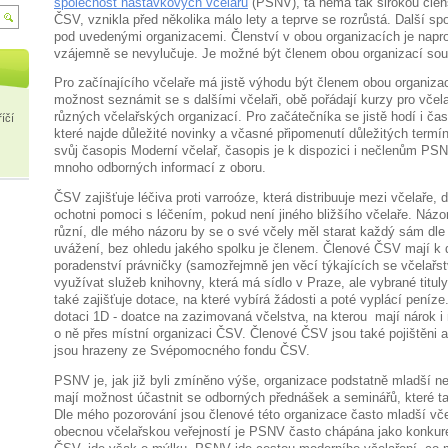
společnost nástavkových včelařů
(PSNV), ta nemá tak širokou člen
ČSV, vznikla před několika málo lety a teprve se rozrůstá. Další sp
pod uvedenými organizacemi. Členství v obou organizacích je napr
vzájemně se nevylučuje. Je možné být členem obou organizací so
Pro začínajícího včelaře má jistě výhodu být členem obou organiza
možnost seznámit se s dalšími včelaři, obě pořádají kurzy pro včel
různých včelařských organizací. Pro začátečníka se jistě hodí i čas
íčí
které najde důležité novinky a včasné připomenutí důležitých term
svůj časopis Moderní včelař, časopis je k dispozici i nečlenům PS
mnoho odborných informací z oboru.
ČSV zajišťuje léčiva proti varroóze, která distribuuje mezi včelaře, 
ochotni pomoci s léčením, pokud není jiného bližšího včelaře. Názo
různí, dle mého názoru by se o své včely měl starat každý sám dle
uvážení, bez ohledu jakého spolku je členem. Členové ČSV mají k 
poradenství právničky (samozřejmně jen věcí týkajících se včelařs
využívat služeb knihovny, která má sídlo v Praze, ale vybrané titul
také zajišťuje dotace, na které vybírá žádosti a poté vyplácí peníze
dotaci 1D - doatce na zazimovaná včelstva, na kterou mají nárok i
o ně přes místní organizaci ČSV. Členové ČSV jsou také pojištěni 
jsou hrazeny ze Svépomocného fondu ČSV.
PSNV je, jak již byli zmíněno výše, organizace podstatně mladší ne
mají možnost účastnit se odborných přednášek a seminářů, které ta
Dle mého pozorování jsou členové této organizace často mladší vče
obecnou včelařskou veřejností je PSNV často chápána jako konkur