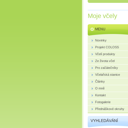
Moje včely
MENU
Novinky
Projekt COLOSS
Včelí produkty
Ze života včel
Pro začátečníky
Včelařská stanice
Články
O mně
Kontakt
Fotogalerie
Přednáškové okruhy
VYHLEDÁVÁNÍ