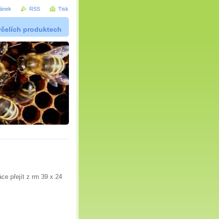
ránek
RSS
Tisk
včelích produktech
ce přejít z rm 39 x 24