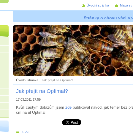
Úvodní stránka
Mapa st
Stránky o chovu včel a 
Úvodní stránka
|
Jak přejít na Optimal?
Jak přejít na Optimal?
17.03.2011 17:59
Kvůli častým dotazům jsem
zde
publikoval návod, jak téměř bez prá
cm na úl Optimal.
Zpět