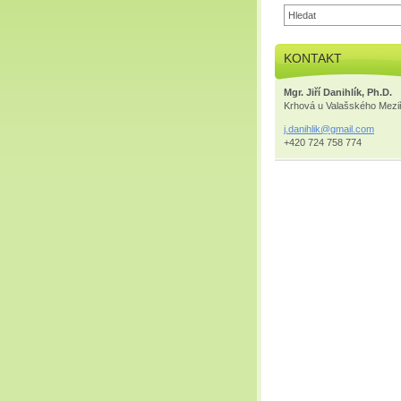
KONTAKT
Mgr. Jiří Danihlík, Ph.D.
Krhová u Valašského Meziř
j.danihl
ik@gmail
.com
+420 724 758 774