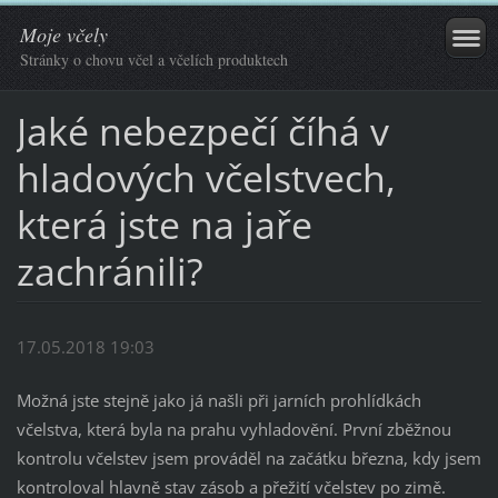
Moje včely
Stránky o chovu včel a včelích produktech
Jaké nebezpečí číhá v
hladových včelstvech,
která jste na jaře
zachránili?
17.05.2018 19:03
Možná jste stejně jako já našli při jarních prohlídkách
včelstva, která byla na prahu vyhladovění. První zběžnou
kontrolu včelstev jsem prováděl na začátku března, kdy jsem
kontroloval hlavně stav zásob a přežití včelstev po zimě.