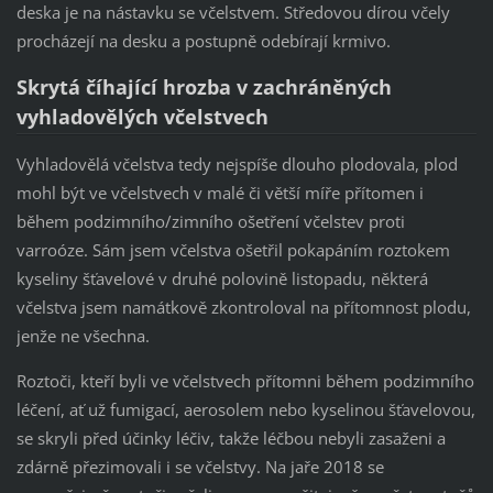
deska je na nástavku se včelstvem. Středovou dírou včely
procházejí na desku a postupně odebírají krmivo.
Skrytá číhající hrozba v zachráněných
vyhladovělých včelstvech
Vyhladovělá včelstva tedy nejspíše dlouho plodovala, plod
mohl být ve včelstvech v malé či větší míře přítomen i
během podzimního/zimního ošetření včelstev proti
varroóze. Sám jsem včelstva ošetřil pokapáním roztokem
kyseliny šťavelové v druhé polovině listopadu, některá
včelstva jsem namátkově zkontroloval na přítomnost plodu,
jenže ne všechna.
Roztoči, kteří byli ve včelstvech přítomni během podzimního
léčení, ať už fumigací, aerosolem nebo kyselinou šťavelovou,
se skryli před účinky léčiv, takže léčbou nebyli zasaženi a
zdárně přezimovali i se včelstvy. Na jaře 2018 se