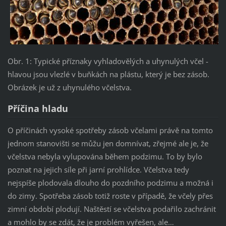
Obr. 1: Typické příznaky vyhladovělých a uhynulých včel -
hlavou jsou vlezlé v buňkách na plástu, který je bez zásob.
Obrázek je už z uhynulého včelstva.
Příčina hladu
O příčinách vysoké spotřeby zásob včelami právě na tomto
jednom stanovišti se můžu jen domnívat, zřejmé ale je, že
včelstva nebyla vylupována během podzimu. To by bylo
poznat na jejich síle při jarní prohlídce. Včelstva tedy
nejspíše plodovala dlouho do pozdního podzimu a možná i
do zimy. Spotřeba zásob totiž roste v případě, že včely přes
zimní období plodují. Naštěstí se včelstva podařilo zachránit
a mohlo by se zdát, že je problém vyřešen, ale…