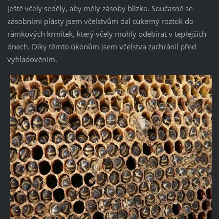
ještě včely seděly, aby měly zásoby blízko. Současně se
zásobními plásty jsem včelstvům dal cukerný roztok do
rámkových krmítek, který včely mohly odebírat v teplejších
dnech. Díky těmto úkonům jsem včelstva zachránil před
vyhladověním.