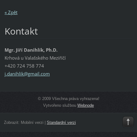
« Zpět
Kontakt
Mgr. Jiří Danihlík, Ph.D.
Krhová u Valašského Meziříčí
+420 724 758 774
j.danihl
ik@gmail
.com
© 2009 Všechna práva vyhrazena!
Vytvořeno službou
Webnode
Zobrazit:
Mobilní verzi
|
Standardní verzi