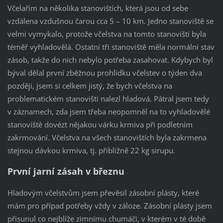
Včelařím na několika stanovištích, která jsou od sebe
vzdálena vzdušnou čarou cca 5 – 10 km. Jedno stanoviště se
velmi vymykalo, protože včelstva na tomto stanovišti byla
téměř vyhladovělá. Ostatní tři stanoviště měla normální stav
zásob, takže do nich nebylo potřeba zasahovat. Kdybych byl
býval dělal první zběžnou prohlídku včelstev o týden dva
později, jsem si celkem jistý, že bych včelstva na
problematickém stanovišti nalezl hladová. Pátral jsem tedy
v záznamech, zda jsem třeba neopomněl na to vyhladovělé
stanoviště dovézt nějakou várku krmiva při podletním
zakrmování. Včelstva na všech stanovištích byla zakrmena
stejnou dávkou krmiva, tj. přibližně 22 kg sirupu.
První jarní zásah v březnu
Hladovým včelstvům jsem převěsil zásobní plásty, které
mám pro případ potřeby vždy v záloze. Zásobní plásty jsem
přisunul co nejblíže zimnímu chumáči, v kterém v té době