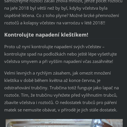
samozřejmě roztoči začali znova množit, jenže počet roztočů
na jaře 2018 byl větší než by byl, kdyby včelstva byla
úspěšně léčena. Co z toho plyne? Možné brzké přemnožení
roztočů a kolapsy včelstev na varroózu v létě 2018!!
Kontrolujte napadení kleštíkem!
Proto už nyní kontrolujte napadení svých včelstev –
kontrolujte spad na podložkách nebo ještě lépe vyšetřujte
včelstva smyvem a při vyšším napadení včas zasáhněte!
Velmi levných a rychlým zásahem, jak omezit množení
kleštíka v době během května až konce června, je
odstraňování trubčiny. Trubčina totiž funguje jako lapač na
roztoče. Tím, že trubčinu vyřežete před vylíhnutím trubců,
zbavíte včelstva i roztočů. O nedostatek trubců pro páření
matek se nemusíte obávat, v přírodě je jich stále dostatek.