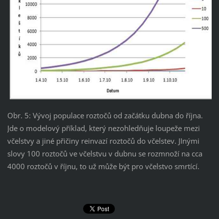
Obr. 5: Vývoj populace roztočů od začátku dubna do října.
Jde o modelový příklad, který nezohledňuje loupeže mezi
včelstvy a jiné přičiny reinvazí roztočů do včelstev. JInými
slovy 100 roztočů ve včelstvu v dubnu se rozmnoží na cca
4000 roztočů v říjnu, to už může být pro včelstvo smrtící.