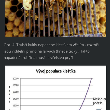
Obr. 4: Trubčí kukly napadené kleštíkem včelím - roztoči
jsou viditelní přímo na larvách (hnědé tečky). Takto
napadená trubčina musí ze včelstva pryč!