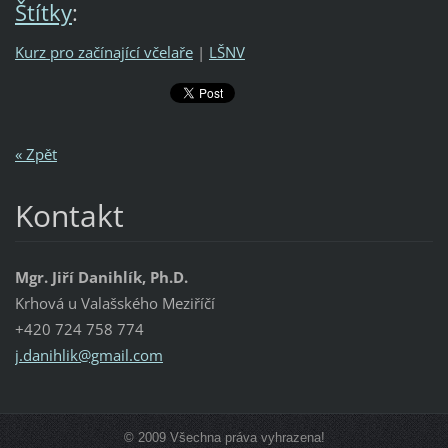
Štítky
:
Kurz pro začínající včelaře
|
LŠNV
« Zpět
Kontakt
Mgr. Jiří Danihlík, Ph.D.
Krhová u Valašského Meziříčí
+420 724 758 774
j.danihl
ik@gmail
.com
© 2009 Všechna práva vyhrazena!