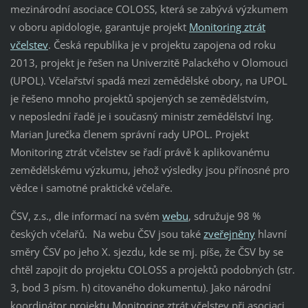
mezinárodní asociace COLOSS, která se zabývá výzkumem
v oboru apidologie, garantuje projekt
Monitoring ztrát
včelstev
. Česká republika je v projektu zapojena od roku
2013, projekt je řešen na Univerzitě Palackého v Olomouci
(UPOL). Včelařství spadá mezi zemědělské obory, na UPOL
je řešeno mnoho projektů spojených se zemědělstvím,
v neposlední řadě je i současný ministr zemědělství Ing.
Marian Jurečka členem správní rady UPOL. Projekt
Monitoring ztrát včelstev se řadí právě k aplikovanému
zemědělskému výzkumu, jehož výsledky jsou přínosné pro
vědce i samotné praktické včelaře.
ČSV, z.s., dle informací na svém
webu
, sdružuje 98 %
českých včelařů. Na webu ČSV jsou také
zveřejněny
hlavní
směry ČSV po jeho X. sjezdu, kde se mj. píše, že ČSV by se
chtěl zapojit do projektu COLOSS a projektů podobných (str.
3, bod 3 písm. h) citovaného dokumentu). Jako národní
koordinátor projektu Monitoring ztrát včelstev při asociaci