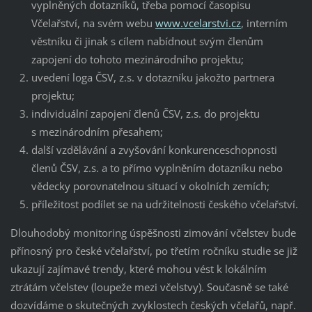
vyplněných dotazníků, třeba pomocí časopisu
Včelařství, na svém webu
www.vcelarstvi.cz
, interním
věstníku či jinak s cílem nabídnout svým členům
zapojení do tohoto mezinárodního projektu;
uvedení loga ČSV, z.s. v dotazníku jakožto partnera
projektu;
individuální zapojení členů ČSV, z.s. do projektu
s mezinárodním přesahem;
další vzdělávání a zvyšování konkurenceschopnosti
členů ČSV, z.s. a to přímo vyplněním dotazníku nebo
vědecky porovnatelnou situací v okolních zemích;
příležitost podílet se na udržitelnosti českého včelařství.
Dlouhodobý monitoring úspěšnosti zimování včelstev bude
přínosný pro české včelařství, po třetím ročníku studie se již
ukazují zajímavé trendy, které mohou vést k lokálním
ztrátám včelstev (loupeže mezi včelstvy). Současně se také
dozvídáme o skutečných zvyklostech českých včelařů, např.