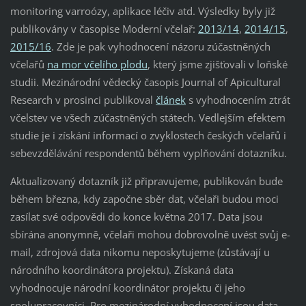
monitoring varroózy, aplikace léčiv atd. Výsledky byly již
publikovány v časopise Moderní včelař:
2013/14
,
2014/15
,
2015/16
. Zde je pak vyhodnocení názoru zúčastněných
včelařů
na mor včelího plodu
, který jsme zjišťovali v loňské
studii. Mezinárodní vědecký časopis Journal of Apicultural
Research v prosinci publikoval
článek
s vyhodnocením ztrát
včelstev ve všech zúčastněných státech. Vedlejším efektem
studie je i získání informací o zvyklostech českých včelařů i
sebevzdělávání respondentů během vyplňování dotazníku.
Aktualizovaný dotazník již připravujeme, publikován bude
během března, kdy započne sběr dat, včelaři budou moci
zasílat své odpovědi do konce května 2017. Data jsou
sbírána anonymně, včelaři mohou dobrovolně uvést svůj e-
mail, zdrojová data nikomu neposkytujeme (zůstávají u
národního koordinátora projektu). Získaná data
vyhodnocuje národní koordinátor projektu či jeho
spolupracovníci. Pro mezinárodní vyhodnocení jsou data