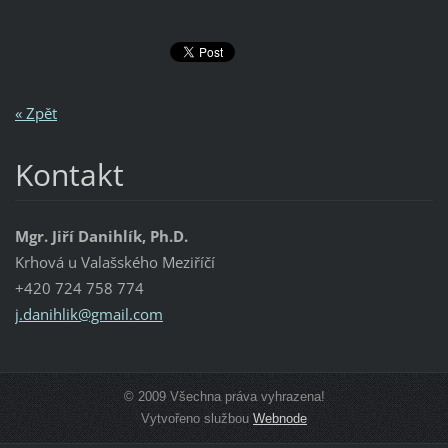
« Zpět
Kontakt
Mgr. Jiří Danihlík, Ph.D.
Krhová u Valašského Meziříčí
+420 724 758 774
j.danihl
ik@gmail
.com
© 2009 Všechna práva vyhrazena!
Vytvořeno službou
Webnode