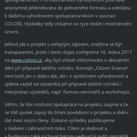
anonymně překódována do jednotného formátu a odeslána
k dalšímu vyhodnocení spolupracovníkům v asociaci
COLOSS. Výsledky tedy získáme na ryze české i mezinárodní
úrovni.
Jelikož jde o projekt s veřejným zájmem, snažíme se být
transparentní, proto i tento dopis zveřejníme 16. ledna 2017
na
www.coloss.cz
, aby byli včelaři informováni o aktuálním
dění při přípravě dalšího ročníku. Koncept „Citizen Science“
není totiž jen o sběru dat, ale i o společném vyhodnocení a
zpětné vazbě od účastníků při přípravě dalších ročníků i
interpretaci výsledků, např. formou seminářů a workshopů.
Věřím, že Vás možnost spolupráce na projektu zaujme a že
se Váš spolek zapojí do šíření povědomí o projektu a sběru
dat mezi svými členy. Získané výsledky publikujeme
v českém i zahraničním tisku. Cílem je sledovat a
v budoucnu také snižovat faktory vedoucí k vyšší mortalitě