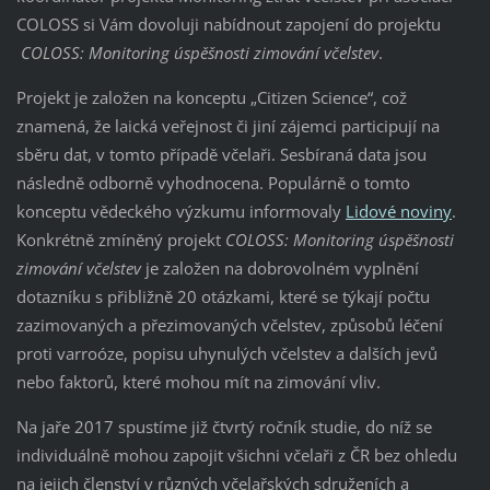
COLOSS si Vám dovoluji nabídnout zapojení do projektu
COLOSS: Monitoring úspěšnosti zimování včelstev
.
Projekt je založen na konceptu „Citizen Science“, což
znamená, že laická veřejnost či jiní zájemci participují na
sběru dat, v tomto případě včelaři. Sesbíraná data jsou
následně odborně vyhodnocena. Populárně o tomto
konceptu vědeckého výzkumu informovaly
Lidové noviny
.
Konkrétně zmíněný projekt
COLOSS: Monitoring úspěšnosti
zimování včelstev
je založen na dobrovolném vyplnění
dotazníku s přibližně 20 otázkami, které se týkají počtu
zazimovaných a přezimovaných včelstev, způsobů léčení
proti varroóze, popisu uhynulých včelstev a dalších jevů
nebo faktorů, které mohou mít na zimování vliv.
Na jaře 2017 spustíme již čtvrtý ročník studie, do níž se
individuálně mohou zapojit všichni včelaři z ČR bez ohledu
na jejich členství v různých včelařských sdruženích a