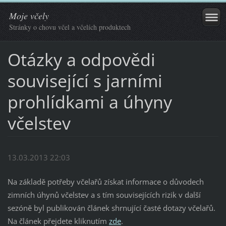
Moje včely
Stránky o chovu včel a včelích produktech
Otázky a odpovědi
související s jarními
prohlídkami a úhyny
včelstev
13.03.2013 22:03
Na základě potřeby včelařů získat informace o důvodech
zimních úhynů včelstev a s tím souvisejících rizik v další
sezóně byl publikován článek shrnující časté dotazy včelařů.
Na článek přejdete kliknutím
zde
.