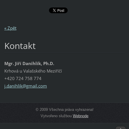
« Zpět
Kontakt
Mgr. Jiří Danihlík, Ph.D.
Krhová u Valašského Meziříčí
+420 724 758 774
j.danihl
ik@gmail
.com
© 2009 Všechna práva vyhrazena!
Vytvořeno službou
Webnode