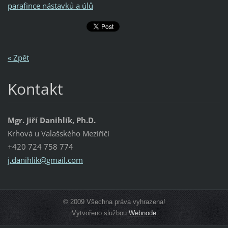
parafince nástavků a úlů
« Zpět
Kontakt
Mgr. Jiří Danihlík, Ph.D.
Krhová u Valašského Meziříčí
+420 724 758 774
j.danihl
ik@gmail
.com
© 2009 Všechna práva vyhrazena!
Vytvořeno službou
Webnode