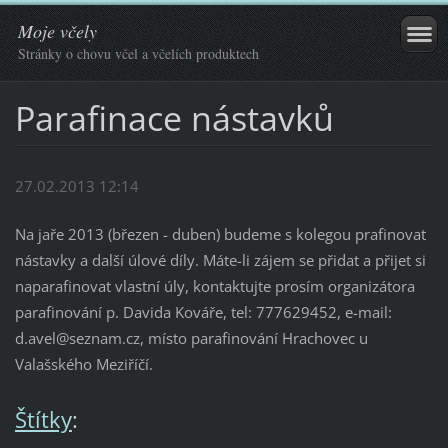
Moje včely
Stránky o chovu včel a včelích produktech
Parafinace nástavků
27.02.2013 12:14
Na jaře 2013 (březen - duben) budeme s kolegou prafinovat
nástavky a další úlové díly. Máte-li zájem se přidat a přijet si
naparafinovat vlastní úly, kontaktujte prosím organizátora
parafinování p. Davida Kováře, tel: 777629452, e-mail:
d.avel@seznam.cz, místo parafinování Hrachovec u
Valašského Meziříčí.
Štítky
: