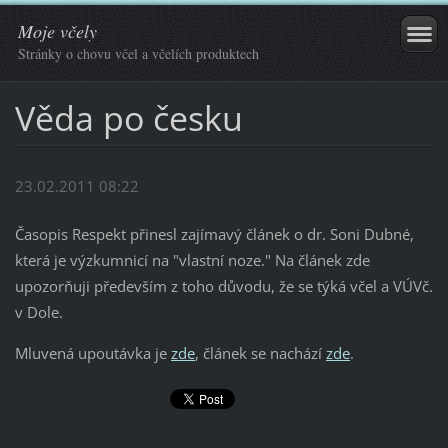
Moje včely
Stránky o chovu včel a včelích produktech
Věda po česku
23.02.2011 08:22
Časopis Respekt přinesl zajímavý článek o dr. Soni Dubné,
která je výzkumnicí na "vlastní noze." Na článek zde
upozorňuji především z toho důvodu, že se týká včel a VÚVč.
v Dole.
Mluvená upoutávka je
zde
, článek se nachází
zde
.