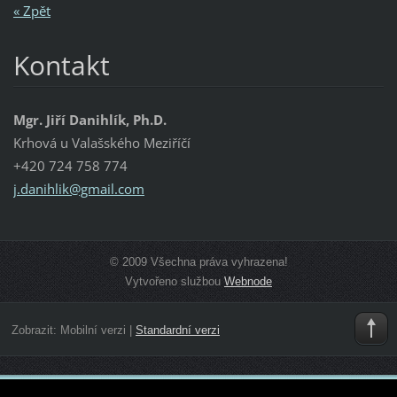
« Zpět
Kontakt
Mgr. Jiří Danihlík, Ph.D.
Krhová u Valašského Meziříčí
+420 724 758 774
j.danihl
ik@gmail
.com
© 2009 Všechna práva vyhrazena!
Vytvořeno službou
Webnode
Zobrazit:
Mobilní verzi
|
Standardní verzi