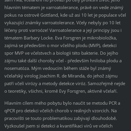
hlavním tématem je varroatolerance, právě on vede známý
pokus na ostrově Gottland, kde už asi 10 let je populace včel
vykazující známky varroatolerance. Včely nebyly po 10 let
léčeny proti varroóze! Varroatolerance a její principy jsou i
tématem Barbary Locke. Eva Forsgren je mikrobioložka,
zajímá se především o mor včelího plodu (MVP), detekci
spor MVP ve včelstvech a biologii této bakterie. Do jejího
zájmu také další choroby včel - především hniloba plodu a
nosematóza. Mým vedoucím během stáže byl známý
včelařský virolog Joachim R. de Miranda, do jehož zájmu
patří včelí virózy a metody detekce viróz. Samozřejmě nejde
o teoretiky, všichni, kromě Evy Forsgren, aktivně včelaří.
Hlavním cílem mého pobytu bylo naučit se metodu PCR a
qPCR pro detekci včelích chorob v reálných vzorcích. Na
pracovišti se touto problematikou zabývají dlouhodobě.
Vyzkoušel jsem si detekci a kvantifikaci virů ve včelích