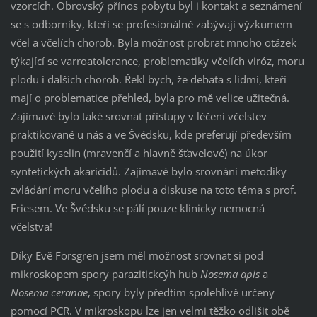
vzorcích. Obrovský přínos pobytu byl i kontakt a seznámení
se s odborníky, kteří se profesionálně zabývají výzkumem
včel a včelích chorob. Byla možnost probrat mnoho otázek
týkající se varroatolerance, problematiky včelích viróz, moru
plodu i dalších chorob. Řekl bych, že debata s lidmi, kteří
mají o problematice přehled, byla pro mě velice užitečná.
Zajímavé bylo také srovnat přístupy v léčení včelstev
praktikované u nás a ve Švédsku, kde preferují především
použití kyselin (mravenčí a hlavně šťavelové) na úkor
syntetických akaricidů. Zajímavé bylo srovnání metodiky
zvládání moru včelího plodu a diskuse na toto téma s prof.
Friesem. Ve Švédsku se pálí pouze klinicky nemocná
včelstva!
Díky Evě Forsgren jsem měl možnost srovnat si pod
mikroskopem spory parazitickcýh hub
Nosema apis
a
Nosema ceranae
, spory byly předtím spolehlivě určeny
pomocí PCR. V mikroskopu lze jen velmi těžko odlišit obě