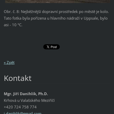
Obr. č. 8: Nejběžnější dopravní prostředek po městě je kolo.
Tato fotka byla pořízena u hlavního nádraží v Uppsale, bylo
asi - 10 °C.
« Zpět
Kontakt
Mgr. Jiří Danihlík, Ph.D.
Krhová u Valašského Meziříčí
+420 724 758 774
j.danihl
ik@gmail
.com