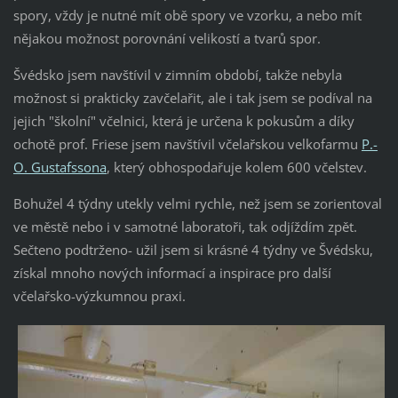
spory, vždy je nutné mít obě spory ve vzorku, a nebo mít
nějakou možnost porovnání velikostí a tvarů spor.
Švédsko jsem navštívil v zimním období, takže nebyla
možnost si prakticky zavčelařit, ale i tak jsem se podíval na
jejich "školní" včelnici, která je určena k pokusům a díky
ochotě prof. Friese jsem navštívil včelařskou velkofarmu
P.-
O. Gustafssona
, který obhospodařuje kolem 600 včelstev.
Bohužel 4 týdny utekly velmi rychle, než jsem se zorientoval
ve městě nebo i v samotné laboratoři, tak odjíždím zpět.
Sečteno podtrženo- užil jsem si krásné 4 týdny ve Švédsku,
získal mnoho nových informací a inspirace pro další
včelařsko-výzkumnou praxi.