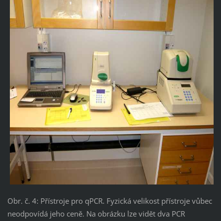
Obr. č. 4: Přístroje pro qPCR. Fyzická velikost přístroje vůbec
neodpovídá jeho ceně. Na obrázku lze vidět dva PCR