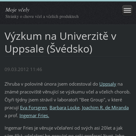
Moje včely
Stránky o chovu včel a včelích produktech
Výzkum na Univerzitě v
Uppsale (Švédsko)
09.03.2012 11:46
Zhruba v polovině února jsem odcestoval do
Uppsaly
na
známé pracoviště věnující se výzkumu včel a včelích chorob.
Čtyři týdny jsem strávil v laboratoři "Bee Group", v které
pracují
Eva Forsgren
,
Barbara Locke
,
Joachim R. de Miranda
a prof.
Ingemar Fries.
Ingemar Fries je věnuje včelaření od svých asi 20let a jak
sám říká, včelaření ho provází po celý profesní život. Jeho