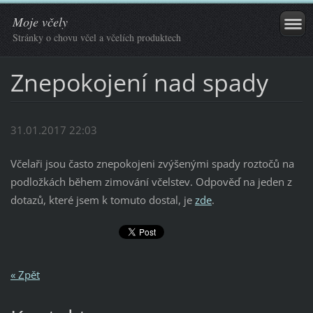
Moje včely
Stránky o chovu včel a včelích produktech
Znepokojení nad spady
31.01.2017 22:03
Včelaři jsou často znepokojeni zvýšenými spady roztočů na
podložkách během zimování včelstev. Odpověď na jeden z
dotazů, které jsem k tomuto dostal, je
zde
.
« Zpět