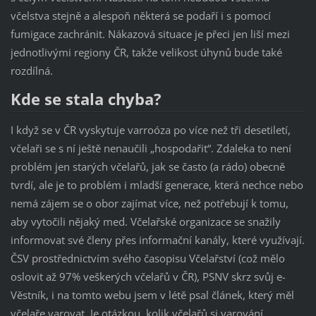
včelstva stejně a alespoň některá se podaří i s pomocí
fumigace zachránit. Nákazová situace je přeci jen liší mezi
jednotlivými regiony ČR, takže velikost úhynů bude také
rozdílná.
Kde se stala chyba?
I když se v ČR vyskytuje varroóza po více než tři desetiletí,
včelaři se s ní ještě nenaučili „hospodařit“. Zdaleka to není
problém jen starých včelařů, jak se často (a rádo) obecně
tvrdí, ale je to problém i mladší generace, která nechce nebo
nemá zájem se o obor zajímat více, než potřebují k tomu,
aby vytočili nějaký med. Včelařské organizace se snažily
informovat své členy přes informační kanály, které využívají.
ČSV prostřednictvím svého časopisu Včelařství (což mělo
oslovit až 97% veškerých včelařů v ČR), PSNV skrz svůj e-
Věstník, i na tomto webu jsem v létě psal článek, který měl
včelaře varovat. Je otázkou, kolik včelařů si varování