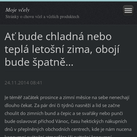
Moje včely
Stránky o chovu včel a včelích produktech
Ať bude chladná nebo
teplá letošní zima, obojí
bude špatně…
24.11.2014 08:41
Je téměř začátek prosince a zimní měsíce na sebe nenechají
dlouho čekat. Za pár dní či týdnů nasněží a lid se začne
choulit do zimních bund a čepic a se svařáky nebo punči
bude oslavovat příchod Vánoc, času hektických nákupních
dnů v přeplněných obchodních centrech, kde je nám nucena