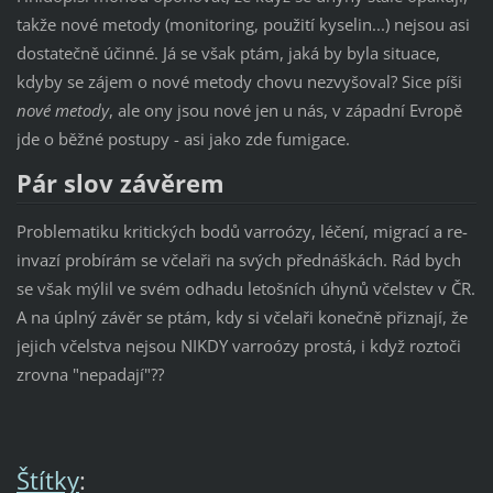
takže nové metody (monitoring, použití kyselin...) nejsou asi
dostatečně účinné. Já se však ptám, jaká by byla situace,
kdyby se zájem o nové metody chovu nezvyšoval? Sice píši
nové metody
, ale ony jsou nové jen u nás, v západní Evropě
jde o běžné postupy - asi jako zde fumigace.
Pár slov závěrem
Problematiku kritických bodů varroózy, léčení, migrací a re-
invazí probírám se včelaři na svých přednáškách. Rád bych
se však mýlil ve svém odhadu letošních úhynů včelstev v ČR.
A na úplný závěr se ptám, kdy si včelaři konečně přiznají, že
jejich včelstva nejsou NIKDY varroózy prostá, i když roztoči
zrovna "nepadají"??
Štítky
: