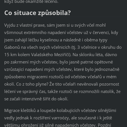
když bude okamžitě léčeno.
Co situace způsobila?
Vyjdu z vlastní praxe, sám jsem si u svých včel mohl
všimnout extrémního napadení včelstev už v červenci, kdy
jsem zahájil léčbu kyselinou a následně i oběma typy
Gabonů na všech svých včelnicích (tj. 3 včelnice v okruhu do
15 km kolem Valašského Meziříčí). Na sklonku léta, dávno
po zakrmení mých včelstev, bylo jasně patrné opětovné
vzrůstající napadení mých včelstev, které bylo jednoznačně
způsobeno migracemi roztočů od včelstev včelařů v mém
okolí. Co z toho plyne? Že tito včelaři nevěnovali pozornost
léčení ve správný čas, takže roztoči se rozmnožili natolik, že
se začali intenzivně šířit do okolí.
Migrace kleštíků a loupeže kolabujících včelstev silnějšími
vedly jednak k rozšíření varroózy, ale současně i k ještě
většímu ohrožení již silně napadených včelstev. Pozdní