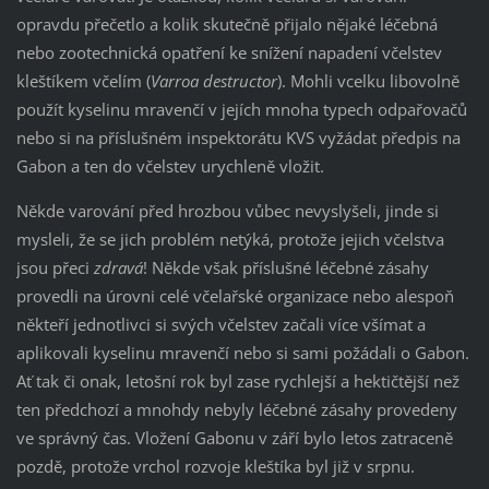
opravdu přečetlo a kolik skutečně přijalo nějaké léčebná
nebo zootechnická opatření ke snížení napadení včelstev
kleštíkem včelím (
Varroa destructor
). Mohli vcelku libovolně
použít kyselinu mravenčí v jejích mnoha typech odpařovačů
nebo si na příslušném inspektorátu KVS vyžádat předpis na
Gabon a ten do včelstev urychleně vložit.
Někde varování před hrozbou vůbec nevyslyšeli, jinde si
mysleli, že se jich problém netýká, protože jejich včelstva
jsou přeci
zdravá
! Někde však příslušné léčebné zásahy
provedli na úrovni celé včelařské organizace nebo alespoň
někteří jednotlivci si svých včelstev začali více všímat a
aplikovali kyselinu mravenčí nebo si sami požádali o Gabon.
Ať tak či onak, letošní rok byl zase rychlejší a hektičtější než
ten předchozí a mnohdy nebyly léčebné zásahy provedeny
ve správný čas. Vložení Gabonu v září bylo letos zatraceně
pozdě, protože vrchol rozvoje kleštíka byl již v srpnu.