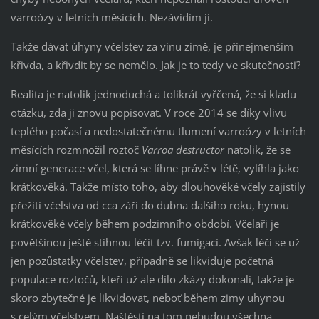
varroózy v letních měsících. Nezávidím jí.
Takže dávat úhyny včelstev za vinu zimě, je přinejmenším
křivda, a křivdit by se nemělo. Jak je to tedy ve skutečnosti?
Realita je natolik jednoduchá a tolikrát vyřčená, že si kladu
otázku, zda ji znovu popisovat. V roce 2014 se díky vlivu
teplého počasí a nedostatečnému tlumení varroózy v letních
měsících rozmnožil roztoč
Varroa destructor
natolik, že se
zimní generace včel, která se líhne právě v létě, vylíhla jako
krátkověká. Takže místo toho, aby dlouhověké včely zajistily
přežití včelstva od cca září do dubna dalšího roku, hynou
krátkověké včely během podzimního období. Včelaři je
povětšinou ještě stihnou léčit tzv. fumigací. Avšak léčí se už
jen pozůstatky včelstev, případně se likviduje početná
populace roztočů, kteří už ale dílo zkázy dokonali, takže je
skoro zbytečné je likvidovat, neboť během zimy uhynou
s celým včelstvem. Naštěstí na tom nebudou všechna