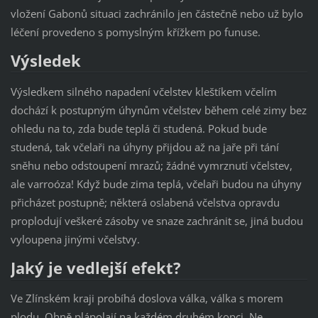
vložení Gabonů situaci zachránilo jen částečně nebo už bylo
léčení provedeno s pomyslným křížkem po funuse.
Výsledek
Výsledkem silného napadení včelstev kleštíkem včelím
dochází k postupným úhynům včelstev během celé zimy bez
ohledu na to, zda bude teplá či studená. Pokud bude
studená, tak včelaři na úhyny přijdou až na jaře při tání
sněhu nebo odstoupení mrazů; žádné vymrznutí včelstev,
ale varroóza! Když bude zima teplá, včelaři budou na úhyny
přicházet postupně; některá oslabená včelstva opravdu
proplodují veškeré zásoby ve snaze zachránit se, jiná budou
vyloupena jinými včelstvy.
Jaký je vedlejší efekt?
Ve Zlínském kraji probíhá doslova válka, válka s morem
plodu. Ohně plápolají na každém druhém kopci. Ne,