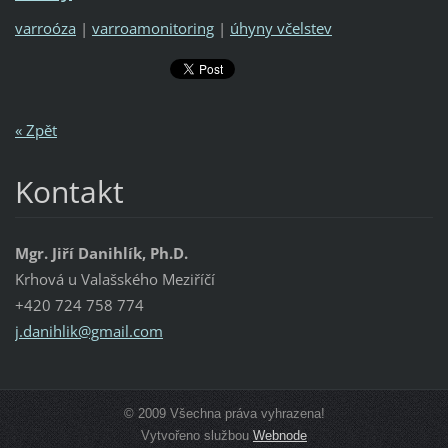
varroóza
|
varroamonitoring
|
úhyny včelstev
« Zpět
Kontakt
Mgr. Jiří Danihlík, Ph.D.
Krhová u Valašského Meziříčí
+420 724 758 774
j.danihl
ik@gmail
.com
© 2009 Všechna práva vyhrazena!
Vytvořeno službou
Webnode