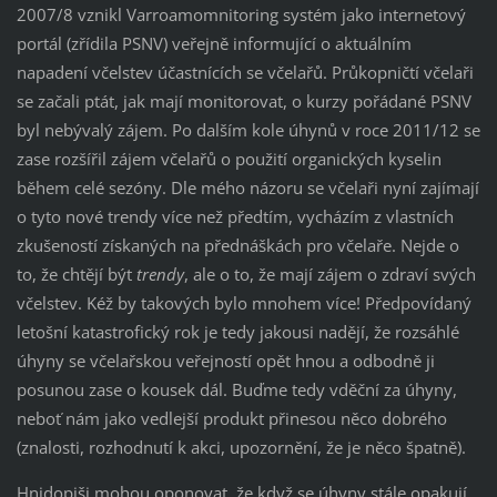
2007/8 vznikl Varroamomnitoring systém jako internetový
portál (zřídila PSNV) veřejně informující o aktuálním
napadení včelstev účastnících se včelařů. Průkopničtí včelaři
se začali ptát, jak mají monitorovat, o kurzy pořádané PSNV
byl nebývalý zájem. Po dalším kole úhynů v roce 2011/12 se
zase rozšířil zájem včelařů o použití organických kyselin
během celé sezóny. Dle mého názoru se včelaři nyní zajímají
o tyto nové trendy více než předtím, vycházím z vlastních
zkušeností získaných na přednáškách pro včelaře. Nejde o
to, že chtějí být
trendy
, ale o to, že mají zájem o zdraví svých
včelstev. Kéž by takových bylo mnohem více! Předpovídaný
letošní katastrofický rok je tedy jakousi nadějí, že rozsáhlé
úhyny se včelařskou veřejností opět hnou a odbodně ji
posunou zase o kousek dál. Buďme tedy vděční za úhyny,
neboť nám jako vedlejší produkt přinesou něco dobrého
(znalosti, rozhodnutí k akci, upozornění, že je něco špatně).
Hnidopiši mohou oponovat, že když se úhyny stále opakují,