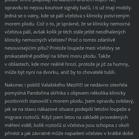
opravdu to nejsou kouřové signály bačů, i ti už mají mobily.
Jedná se o vatry, kde se pálí včelstva s klinicky potvrzeným
morem plodu. Což o to, je správné, že se klinicky nemocná
včelstva pálí, avšak kolik je těch stále ještě neodhalených
klinicky nemocných včelstev? Proč o tomto zdánlivě
nesouvisejícím píšu? Protože loupeže mezi včelstvy se
prokazatelně podílejí na šíření moru plodu. Takže
v oblastech, kde mor reálně hrozí, protože je již za humny,
může být nyní na dvorku, aniž by to chovatelé tušili.
Nakonec i poblíž Valašského Meziříčí se nedávno otevřela
pomyslná Pandořina skřínka s objevem několika klinicky
pozitivních stanovišť s morem plodu. Jsem opravdu zvědavý,
jak se na stavu nákazové situace podepíší letošní loupeže a
migrace roztočů. Když jsem letos na základě provedených
měření viděl, kolik roztočů si včelstva jsou schopna z okolí
přinést a jak závratně může napadení včelstev v krátké době