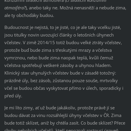
konzumní sváteční atmosféra (
či sváteční konzumní
atmosféra?
), anebo taky ne. Možná nenasněží a nebude zima,
ale ty obchoďáky budou.
Budoucnost je nejistá, to je jisté, co je ale taky vcelku jisté,
jsou titulky novin uvozující články o letošních úhynech
včelstev. V zimě 2014/15 totiž budou velké ztráty včelstev,
protože buď bude zima s třeskutými mrazy a včelstva
vymrznou, nebo bude zima naopak teplá, kvůli čemuž
včelstva spotřebují veškeré zásoby a uhynou hladem.
Klinický stav uhynulých včelstev bude v zásadě totožný:
prázdné úly, bez zásob, zůstanou pouze souše, mrtvolky
včel se budou občas vyskytovat přímo v úlech, sporadicky i
před úly.
Je mi líto zimy, ať už bude jakákoliv, protože právě jí se
budou dávat za vinu rozsáhlejší úhyny včelstev v ČR. Zima
bude totiž sklízet, aniž by chtěla zasít. Co bude sklízet? Přece
chyby nebohých včelařů, kteří nepoznali rostoucí úroveň