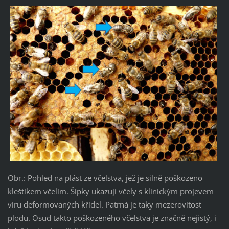
Obr.: Pohled na plást ze včelstva, jež je silně poškozeno
kleštíkem včelím. Šipky ukazují včely s klinickým projevem
viru deformovaných křídel. Patrná je taky mezerovitost
plodu. Osud takto poškozeného včelstva je značně nejistý, i