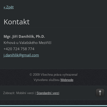
« Zpět
Kontakt
Mgr. Jiří Danihlík, Ph.D.
Krhová u Valašského Meziříčí
+420 724 758 774
j.danihl
ik@gmail
.com
© 2009 Všechna práva vyhrazena!
Vytvořeno službou
Webnode
Zobrazit:
Mobilní verzi
|
Standardní verzi