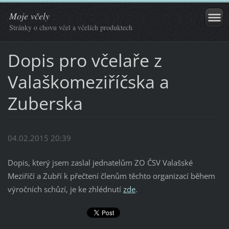
Moje včely
Stránky o chovu včel a včelích produktech
Dopis pro včelaře z
Valaškomeziříčska a
Zuberska
04.02.2015 20:39
Dopis, který jsem zaslal jednatelům ZO ČSV Valašské
Meziříčí a Zubří k přečtení členům těchto organizací během
výročních schůzí, je ke zhlédnutí
zde
.