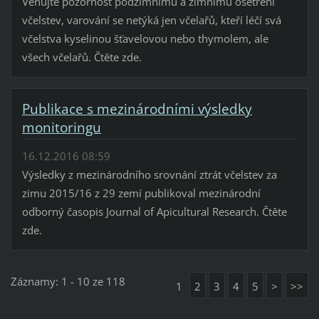
Věnujte pozornost podzimnímu a zimnímu ošetření
včelstev, varování se netýká jen včelařů, kteří léčí svá
včelstva kyselinou šťavelovou nebo thymolem, ale
všech včelařů. Čtěte zde.
Publikace s mezinárodními výsledky
monitoringu
16.12.2016 08:59
Výsledky z mezinárodního srovnání ztrát včelstev za
zimu 2015/16 z 29 zemí publikoval mezinárodní
odborný časopis Journal of Apicultural Research. Čtěte
zde.
Záznamy: 1 - 10 ze 118
1
2
3
4
5
>
>>