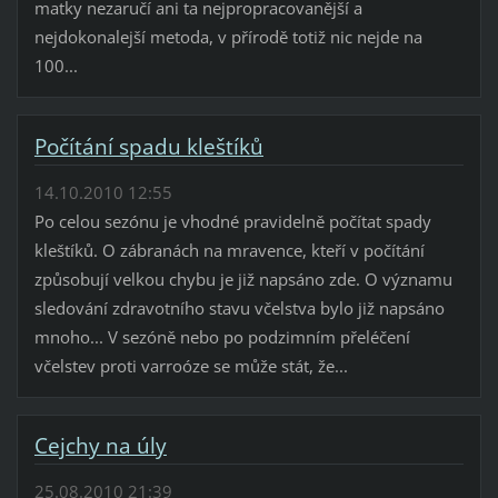
matky nezaručí ani ta nejpropracovanější a
nejdokonalejší metoda, v přírodě totiž nic nejde na
100...
Počítání spadu kleštíků
14.10.2010 12:55
Po celou sezónu je vhodné pravidelně počítat spady
kleštíků. O zábranách na mravence, kteří v počítání
způsobují velkou chybu je již napsáno zde. O významu
sledování zdravotního stavu včelstva bylo již napsáno
mnoho... V sezóně nebo po podzimním přeléčení
včelstev proti varroóze se může stát, že...
Cejchy na úly
25.08.2010 21:39