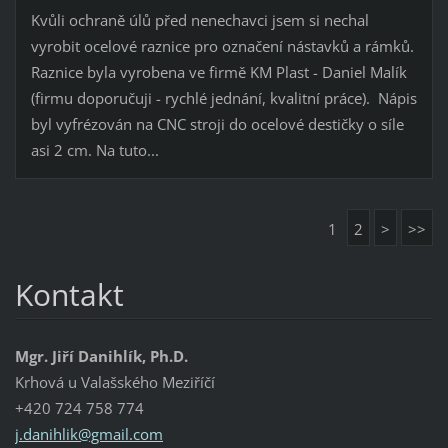
Kvůli ochraně úlů před nenechavci jsem si nechal
vyrobit ocelové raznice pro označení nástavků a rámků.
Raznice byla vyrobena ve firmě KM Plast - Daniel Malík
(firmu doporučuji - rychlé jednání, kvalitní práce). Nápis
byl vyfrézován na CNC stroji do ocelové destičky o síle
asi 2 cm. Na tuto...
1
2
>
>>
Kontakt
Mgr. Jiří Danihlík, Ph.D.
Krhová u Valašského Meziříčí
+420 724 758 774
j.danihl
ik@gmail
.com