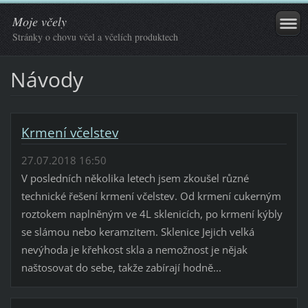
Moje včely
Stránky o chovu včel a včelích produktech
Návody
Krmení včelstev
27.07.2018 16:50
V posledních několika letech jsem zkoušel různé
technické řešení krmení včelstev. Od krmení cukerným
roztokem naplněným ve 4L sklenicích, po krmení kýbly
se slámou nebo keramzitem. Sklenice Jejich velká
nevýhoda je křehkost skla a nemožnost je nějak
naštosovat do sebe, takže zabírají hodně...