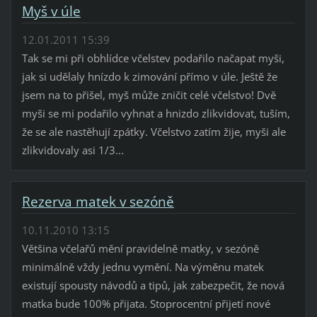
Myš v úle
12.01.2011 15:39
Tak se mi při obhlídce včelstev podařilo načapat myši,
jak si udělaly hnízdo k zimování přímo v úle. Ještě že
jsem na to přišel, myš může zničit celé včelstvo! Dvě
myši se mi podařilo vyhnat a hnizdo zlikvidovat, tuším,
že se ale nastěhují zpátky. Včelstvo zatím žije, myši ale
zlikvidovaly asi 1/3...
Rezerva matek v sezóně
10.11.2010 13:15
Většina včelařů mění pravidelně matky, v sezóně
minimálně vždy jednu vymění. Na výměnu matek
existují spousty návodů a tipů, jak zabezpečit, že nová
matka bude 100% přijata. Stoprocentní přijetí nové