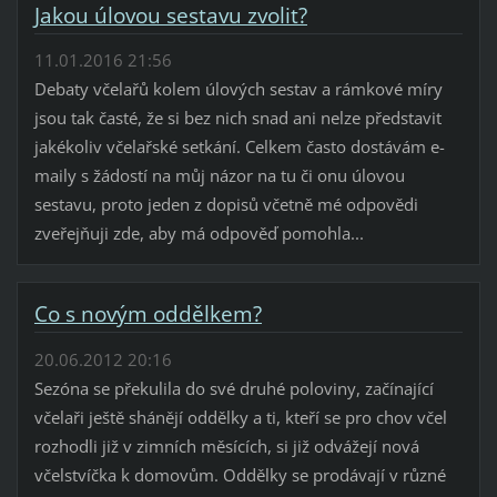
Jakou úlovou sestavu zvolit?
11.01.2016 21:56
Debaty včelařů kolem úlových sestav a rámkové míry
jsou tak časté, že si bez nich snad ani nelze představit
jakékoliv včelařské setkání. Celkem často dostávám e-
maily s žádostí na můj názor na tu či onu úlovou
sestavu, proto jeden z dopisů včetně mé odpovědi
zveřejňuji zde, aby má odpověď pomohla...
Co s novým oddělkem?
20.06.2012 20:16
Sezóna se překulila do své druhé poloviny, začínající
včelaři ještě shánějí oddělky a ti, kteří se pro chov včel
rozhodli již v zimních měsících, si již odvážejí nová
včelstvíčka k domovům. Oddělky se prodávají v různé