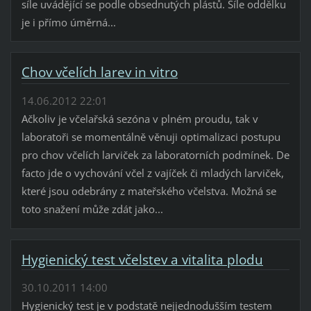
síle uvádějící se podle obsednutých plástů. Síle oddělku
je i přímo úměrná...
Chov včelích larev in vitro
14.06.2012 22:01
Ačkoliv je včelařská sezóna v plném proudu, tak v
laboratoři se momentálně věnuji optimalizaci postupu
pro chov včelích larviček za laboratorních podmínek. De
facto jde o vychování včel z vajíček či mladých larviček,
které jsou odebrány z mateřského včelstva. Možná se
toto snažení může zdát jako...
Hygienický test včelstev a vitalita plodu
30.10.2011 14:00
Hygienický test je v podstatě nejjednodušším testem