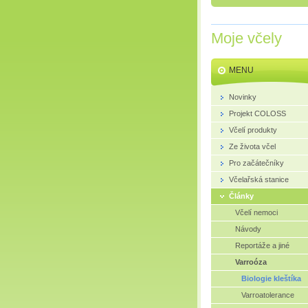
Moje včely
MENU
Novinky
Projekt COLOSS
Včelí produkty
Ze života včel
Pro začátečníky
Včelařská stanice
Články
Včelí nemoci
Návody
Reportáže a jiné
Varroóza
Biologie kleštíka
Varroatolerance