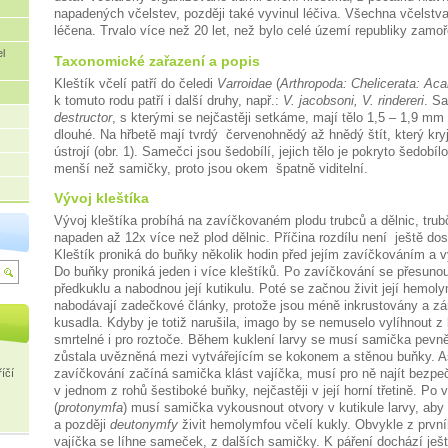
napadených včelstev, později také vyvinul léčiva. Všechna včelstv
léčena. Trvalo více než 20 let, než bylo celé území republiky zamoř
l
Taxonomické zařazení a popis
Kleštík včelí patří do čeledi
Varroidae
(
Arthropoda: Chelicerata: Aca
k tomuto rodu patří i další druhy, např.:
V. jacobsoni, V. rindereri
. S
destructor
, s kterými se nejčastěji setkáme, mají tělo 1,5 – 1,9 mm
dlouhé. Na hřbetě mají tvrdý
červenohnědý až hnědý štít, který kry
ústrojí (obr. 1). Samečci jsou šedobílí, jejich tělo je pokryto šedobí
menší než samičky, proto jsou okem
špatně viditelní.
Vývoj kleštíka
Vývoj kleštíka probíhá na zavíčkovaném plodu trubců a dělnic, trub
napaden až 12x více než plod dělnic. Příčina rozdílu není
ještě do
Kleštík proniká do buňky několik hodin před jejím zavíčkováním a 
Do buňky proniká jeden i více kleštíků. Po zavíčkování se přesuno
předkuklu a nabodnou její kutikulu. Poté se začnou živit její hemo
nabodávají zadečkové články, protože jsou méně inkrustovány a zá
kusadla. Kdyby je totiž narušila, imago by se nemuselo vylíhnout z 
smrtelné i pro roztoče. Během kuklení larvy se musí samička pevně 
zůstala uvězněná mezi vytvářejícím se kokonem a stěnou buňky. As
zavíčkování začíná samička klást vajíčka, musí pro ně najít bezpe
íčí
v jednom z rohů šestiboké buňky, nejčastěji v její horní třetině. Po 
(
protonymfa
) musí samička vykousnout otvory v kutikule larvy, ab
a později
deutonymfy
živit hemolymfou včelí kukly. Obvykle z prvn
vajíčka se líhne sameček, z dalších samičky. K páření dochází ješ