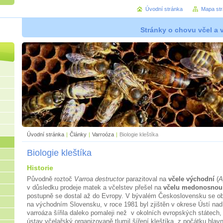
Úvodní stránka
Mapa st
Stránky o chovu včel a 
Úvodní stránka
|
Články
|
Varroóza
|
Biologie kleštíka
Biologie kleštíka
Historie
Původně roztoč
Varroa destructor
parazitoval na
včele východní
(
A
v důsledku prodeje matek a včelstev přešel na
včelu medonosnou
postupně se dostal až do Evropy. V bývalém Československu se obje
na východním Slovensku, v roce 1981 byl zjištěn v okrese Ústí nad 
varroáza šířila daleko pomaleji než
v okolních evropských státech
ústav včelařský organizovaně tlumil šíření
kleštíka
, z počátku hlavn