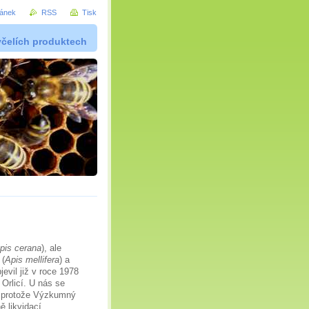
ránek
RSS
Tisk
včelích produktech
pis cerana
), ale
(
Apis mellifera
) a
vil již v roce 1978
Orlicí. U nás se
, protože Výzkumný
ě likvidací