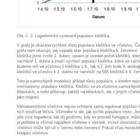
Obr. č. 2: Logaritmické vynesení populace kleštíka.
V grafu je ukázána rychlost růstu populace kleštíka ve včelstvu. Če
grafu nám ukazuje, jak vypadá stav populace kleštíka 6. července
kleštíka jsme zvolili 1. duben, vpravo je uveden počet kleštíků, kte
nacházel 1. dubna a značí výchozí populaci kleštíka, která se zač
budeme mít ve včelstvu 1 kleštíka 1.4., tak 6.7. jich bude 6, analo
kleštíků ve včestvu k 1. dubnu se namnoží na 585 kleštíků k 6. čer
Toto je samozřejmě modelový příklad růstu populace, v kterém nejs
mechanismy populace kleštíka. Kleštíci se ze včelstva samozřejmě 
létavkách, a nebo přibývají, taktéž na létavkách, ale z jiných včel
jako migraci.
Varroasenzitivní včelstva nejsou schopna sama regulovat populaci 
nich používat léčiva. Všimněte si ale, jak rychle populace roste. Jes
jaře více napadena, tak do podzimu, kdy se provádí fumigace, můž
je potřeba si všímat napadení včelstev v sezóně, vrchol únosnosti 
včelstvo může být už v červnu nebo červenci! Pokud včas nezasá
kolapsu včelstva.