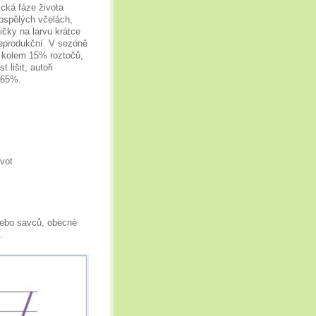
ická fáze života
ospělých včelách,
čky na larvu krátce
eprodukční. V sezóně
e kolem 15% roztočů,
 lišit, autoři
- 65%.
ivot
nebo savců, obecné
.