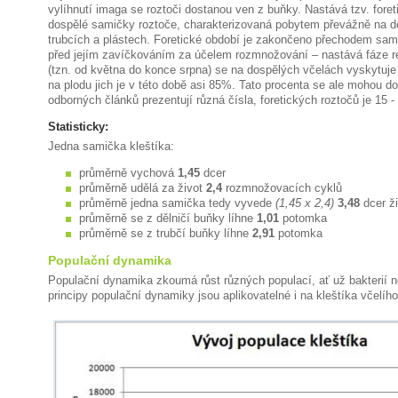
vylíhnutí imaga se roztoči dostanou ven z buňky. Nastává tzv. foret
dospělé samičky roztoče, charakterizovaná pobytem převážně na d
trubcích a plástech. Foretické období je zakončeno přechodem sami
před jejím zavíčkováním za účelem rozmnožování – nastává fáze r
(tzn. od května do konce srpna) se na dospělých včelách vyskytuj
na plodu jich je v této době asi 85%. Tato procenta se ale mohou dost
odborných článků prezentují různá čísla, foretických roztočů je 15 
Statisticky:
Jedna samička kleštíka:
průměrně vychová
1,45
dcer
průměrně udělá za život
2,4
rozmnožovacích cyklů
průměrně jedna samička tedy vyvede
(1,45 x 2,4)
3,48
dcer ž
průměrně se z dělničí buňky líhne
1,01
potomka
průměrně se z trubčí buňky líhne
2,91
potomka
Populační dynamika
Populační dynamika zkoumá růst různých populací, ať už bakterií 
principy populační dynamiky jsou aplikovatelné i na kleštíka včelího