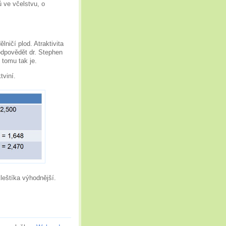
ů ve včelstvu, o
lničí plod. Atraktivita
zodpovědět dr. Stephen
 tomu tak je.
tviní.
leštíka výhodnější.