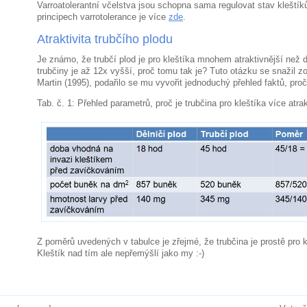
Varroatolerantní včelstva jsou schopna sama regulovat stav kleštík
principech varrotolerance je více
zde
.
Atraktivita trubčího plodu
Je známo, že trubčí plod je pro kleštíka mnohem atraktivnější než dě
trubčiny je až 12x vyšší, proč tomu tak je? Tuto otázku se snažil 
Martin (1995), podařilo se mu vyvořit jednoduchý přehled faktů, proč
Tab. č. 1: Přehled parametrů, proč je trubčina pro kleštíka více atrak
Z poměrů uvedených v tabulce je zřejmé, že trubčina je prostě pro k
Kleštík nad tím ale nepřemýšlí jako my :-)