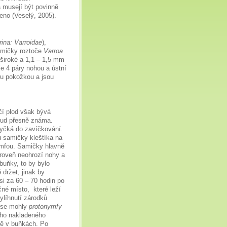
a musejí být povinně
eno (Veselý, 2005).
rina: Varroidae
),
amičky roztoče
Varroa
 široké a 1,1 – 1,5 mm
je 4 páry nohou a ústní
lou pokožkou a jsou
čí plod však bývá
sud přesně známa.
vyčká do zavíčkování.
u samičky kleštíka na
lymfou. Samičky hlavně
roveň neohrozí nohy a
buňky, to by bylo
držet, jinak by
i za 60 – 70 hodin po
čné místo,
které leží
vylíhnutí zárodků
y se mohly
protonymfy
ího nakladeného
tě v buňkách. Po