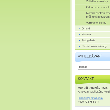
Zvládání varroózy
Odpařovač Yannick
Metoda ošetření vče
práškovým cukrem
Varroamonitoring
O mně
Kontakt
Fotogalerie
Přednáškové okruhy
VYHLEDÁVÁNÍ
KONTAKT
Mgr. Jiří Danihlík, Ph.D.
Krhová u Valašského Meziř
j.danihl
ik@gmail
.com
+420 724 758 774